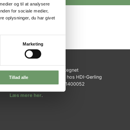
 medier og til at analysere
nden for sociale medier,
e oplysninger, du har givet
 (hverdage).
Marketing
Judan Advokater I/S har tegnet
advokatansvarsforsikring hos HDI-Gerling
Tillad alle
Forsikring – Policenr. VAS1400052
Læs mere her
.