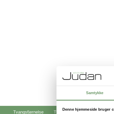
Samtykke
Denne hjemmeside bruger c
Tvangsfjernelse
Tvangsanbringelse
Tvangs