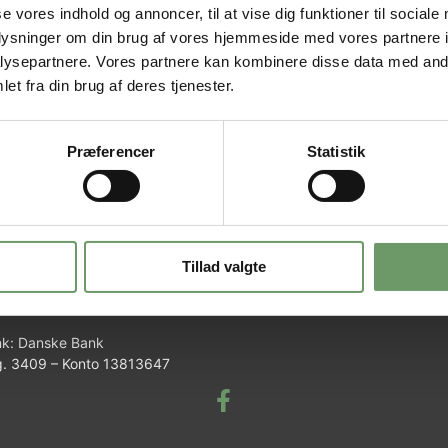
se vores indhold og annoncer, til at vise dig funktioner til sociale
oplysninger om din brug af vores hjemmeside med vores partnere i
ysepartnere. Vores partnere kan kombinere disse data med andr
e kontaktet i løbet af 24 timer
et fra din brug af deres tjenester.
Præferencer
Statistik
DAN ADVOKATER I/S
pet 8 – 4300 Holbæk
Tillad valgte
 nr. 33 16 83 22
.
70 60 30 94
k: Danske Bank
. 3409 – Konto 13813647