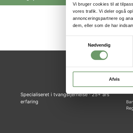
Vi bruger cookies til at tilpas
vores trafik. Vi deler også 
annonceringspartnere og anal
Du vil bliv
dem, eller som de har indsaml
Samtykkevalg
Nødvendig
JU
Tor
Afvis
CVR
Tlf
Specialiseret i tvangsfjernelse · 25+ års
erfaring
Ban
Reg