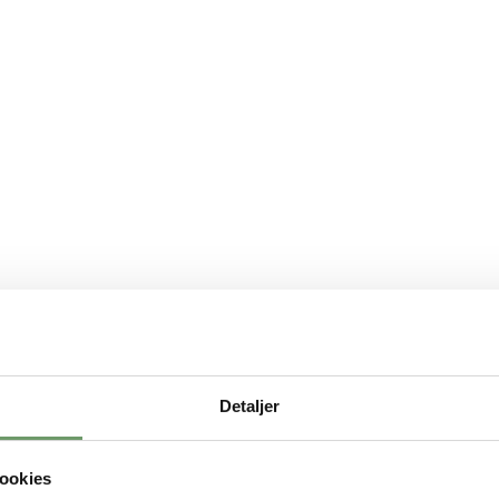
Detaljer
ookies
adoption
Cases
Om Os
Begrebsordbog