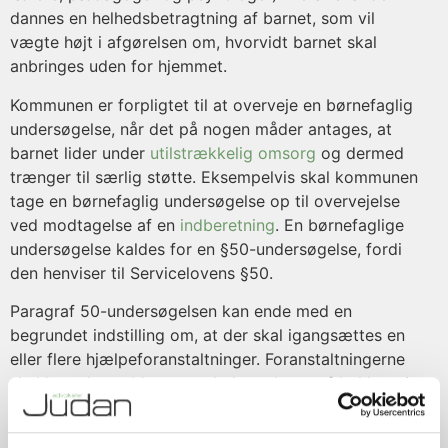
dannes en helhedsbetragtning af barnet, som vil
vægte højt i afgørelsen om, hvorvidt barnet skal
anbringes uden for hjemmet.
Kommunen er forpligtet til at overveje en børnefaglig
undersøgelse, når det på nogen måder antages, at
barnet lider under
utilstrækkelig omsorg
og dermed
trænger til særlig støtte. Eksempelvis skal kommunen
tage en børnefaglig undersøgelse op til overvejelse
ved modtagelse af en
indberetning
. En børnefaglige
undersøgelse kaldes for en §50-undersøgelse, fordi
den henviser til Servicelovens §50.
Paragraf 50-undersøgelsen kan ende med en
begrundet indstilling om, at der skal igangsættes en
eller flere hjælpeforanstaltninger. Foranstaltningerne
skal løse de problemer og behov, der er afdækket via
den børnefaglige undersøgelse.
Hjælpeforanstaltningerne kan bl.a. være: