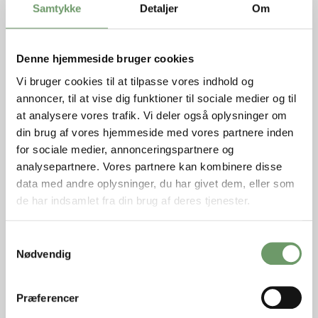
Samtykke
Detaljer
Om
Behandling af barnets problemer
Angivelse af en kontaktperson for barnet eller
hele familien
Denne hjemmeside bruger cookies
Anbringelse af barnet uden for hjemmet
Vi bruger cookies til at tilpasse vores indhold og
Anden hjælp, f.eks. rådgivning eller pædagogisk
annoncer, til at vise dig funktioner til sociale medier og til
støtte
at analysere vores trafik. Vi deler også oplysninger om
din brug af vores hjemmeside med vores partnere inden
for sociale medier, annonceringspartnere og
Inden kommunen afgør, hvilke foranstaltninger, der
analysepartnere. Vores partnere kan kombinere disse
skal igangsættes, skal der udarbejdes en konkret
data med andre oplysninger, du har givet dem, eller som
handleplan.
de har indsamlet fra din brug af deres tjenester.
Samtykkevalg
Nødvendig
Skal dit barn gennem en
Præferencer
børnefaglig undersøgelse?