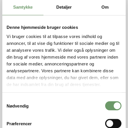
skjult tvangsfjernelse?
Samtykke
Detaljer
Om
Har du og din familie været udsat for en skjult
tvangsfjernelse? Så husk at benytte jer af den
Denne hjemmeside bruger cookies
gratis advokathjælp, som I har krav på. En
Vi bruger cookies til at tilpasse vores indhold og
tvangsfjernelse er uden tvivl en stor byrde for en
annoncer, til at vise dig funktioner til sociale medier og til
familie, hvorfor det er vigtigt at overlade det
at analysere vores trafik. Vi deler også oplysninger om
juridiske arbejde til fagkyndige, så I kan
din brug af vores hjemmeside med vores partnere inden
koncentrere jer om familien. Hos Judan
for sociale medier, annonceringspartnere og
Advokater kan vi hjælpe díg.
analysepartnere. Vores partnere kan kombinere disse
Kontakt os på telefon og få hjælp nu.
data med andre oplysninger, du har givet dem, eller som
de har indsamlet fra din brug af deres tjenester.
Bliv kontaktet af en advokat
Samtykkevalg
Nødvendig
Udfyld formularen og bliv kontaktet af en af vores
advokater
Præferencer