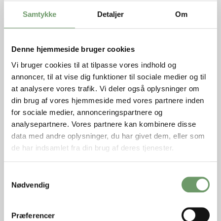
netværksplejefamilie?
Samtykke
Detaljer
Om
Uanset om du ønsker hjælp til at få dit barn
hjemgivet eller om du har brug for rådgivning i
Denne hjemmeside bruger cookies
forhold til at finde en netværksplejefamilie, så
Vi bruger cookies til at tilpasse vores indhold og
har du ret til gratis advokathjælp. Du har
annoncer, til at vise dig funktioner til sociale medier og til
ligeledes ret til at vælge præcis den advokat,
at analysere vores trafik. Vi deler også oplysninger om
som du ønsker dig. Hvis dit barn står og skal i
din brug af vores hjemmeside med vores partnere inden
netværksplejefamilie, så kan vi hos Judan
for sociale medier, annonceringspartnere og
Advokater hjælpe dig.
analysepartnere. Vores partnere kan kombinere disse
data med andre oplysninger, du har givet dem, eller som
Kontakt os på telefon og få hjælp nu.
de har indsamlet fra din brug af deres tjenester.
Bliv kontaktet af en advokat
Samtykkevalg
Nødvendig
Udfyld formularen og bliv kontaktet af en af vores
advokater
Præferencer